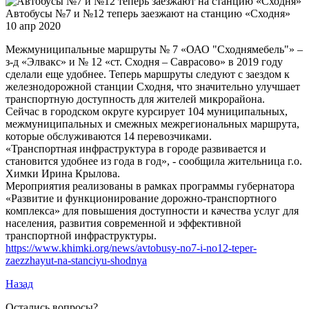
Автобусы №7 и №12 теперь заезжают на станцию «Сходня»
10 апр 2020
Межмуниципальные маршруты № 7 «ОАО "Сходнямебель"» –
з-д «Элвакс» и № 12 «ст. Сходня – Саврасово» в 2019 году
сделали еще удобнее. Теперь маршруты следуют с заездом к
железнодорожной станции Сходня, что значительно улучшает
транспортную доступность для жителей микрорайона.
Сейчас в городском округе курсирует 104 муниципальных,
межмуниципальных и смежных межрегиональных маршрута,
которые обслуживаются 14 перевозчиками.
«Транспортная инфраструктура в городе развивается и
становится удобнее из года в год», - сообщила жительница г.о.
Химки Ирина Крылова.
Мероприятия реализованы в рамках программы губернатора
«Развитие и функционирование дорожно-транспортного
комплекса» для повышения доступности и качества услуг для
населения, развития современной и эффективной
транспортной инфраструктуры.
https://www.khimki.org/news/avtobusy-no7-i-no12-teper-
zaezzhayut-na-stanciyu-shodnya
Назад
Остались вопросы?